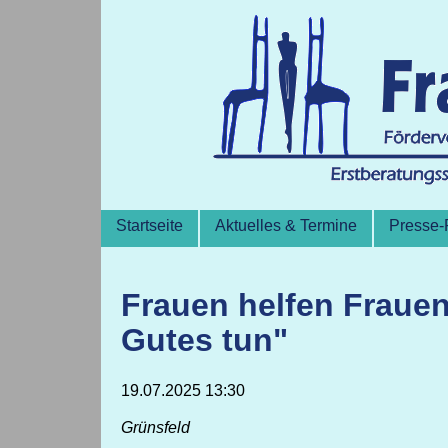
Beratungsstelle
Kontakt
Verein
Lageplan
Satzung
Datenschutzhinweise
Navigation
Startseite
Aktuelles & Termine
Presse-
überspringen
Frauen helfen Fraue
Gutes tun"
19.07.2025 13:30
Grünsfeld